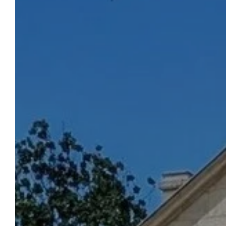
DAS ANWESEN COEURMANDIE
Buchen
Akzeptierte Zahlungsmittel: Kreditkarten von
Visa, Mastercard und American Express. Vor
Ort akzeptieren wir ANCV-Reisegutscheine
in Papierform und „Connect“.