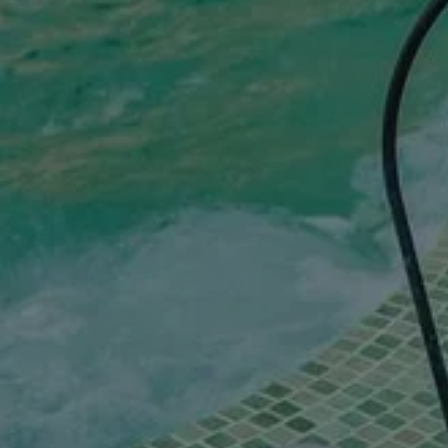
RS & SUITES
KUUROORD & W