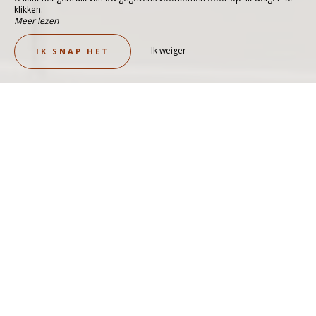
klikken.
Meer lezen
Ik weiger
IK SNAP HET